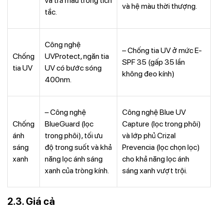
và trả màu trong tích
và hệ màu thời thượng.
tắc.
Công nghệ
– Chống tia UV ở mức E-
Chống
UVProtect, ngăn tia
SPF 35 (gấp 35 lần
tia UV
UV có bước sóng
không đeo kính)
400nm.
– Công nghệ
Công nghệ Blue UV
Chống
BlueGuard (lọc
Capture (lọc trong phôi)
ánh
trong phôi), tối ưu
và lớp phủ Crizal
sáng
độ trong suốt và khả
Prevencia (lọc chọn lọc)
xanh
năng lọc ánh sáng
cho khả năng lọc ánh
xanh của tròng kính.
sáng xanh vượt trội.
2.3. Giá cả