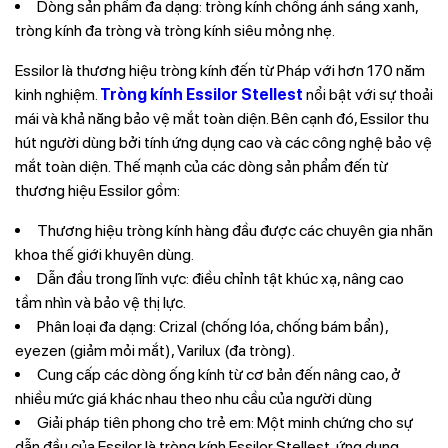
Dòng sản phẩm đa dạng: tròng kính chống ánh sáng xanh,
tròng kính đa tròng và tròng kính siêu mỏng nhẹ.
Essilor là thương hiệu tròng kính đến từ Pháp với hơn 170 năm
kinh nghiệm.
Tròng kính Essilor Stellest
nổi bật với sự thoải
mái và khả năng bảo vệ mắt toàn diện. Bên cạnh đó,
Essilor thu
hút người dùng bởi tính ứng dụng cao và các công nghệ bảo vệ
mắt toàn diện.
Thế mạnh của các dòng sản phẩm đến từ
thương hiệu Essilor gồm:
Thương hiệu tròng kính hàng đầu được các chuyên gia nhãn
khoa thế giới khuyên dùng.
Dẫn đầu trong lĩnh vực: điều chỉnh tật khúc xạ, nâng cao
tầm nhìn và bảo vệ thị lực.
Phân loại đa dạng: Crizal (chống lóa, chống bám bẩn),
eyezen (giảm mỏi mắt), Varilux (đa tròng).
Cung cấp các dòng ống kính từ cơ bản đến nâng cao, ở
nhiều mức giá khác nhau theo nhu cầu của người dùng
Giải pháp tiên phong cho trẻ em: Một minh chứng cho sự
dẫn đầu của Essilor là tròng kính Essilor Stellest, ứng dụng