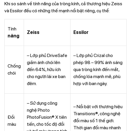
Khi so sánh về tính năng của tròng kính, cả thương hiệu Zeiss
và Essilor đều có những thế mạnh nổi bật riêng, cụ thể:
Tính
Zeiss
Essilor
năng
– Lớp phủ DriveSafe
– Lớp phủ Crizal cho
giảm ánh chói lên
phép 98 – 99% ánh sáng
Chống
đến 64%, hữu ích
qua tròng kính đến mắt,
chói
cho người lái xe ban
chống lóa mạnh mẽ, phù
đêm.
hợp với ban ngày.
– Sử dụng công
– Nổi bật với thương hiệu
nghệ Photo
Transitions®, công nghệ
Đổi
PhotoFusion® X tiên
đổi màu số 1 thế giới.
màu
tiến, cho tốc độ đổi
Thời gian đổi màu nhanh