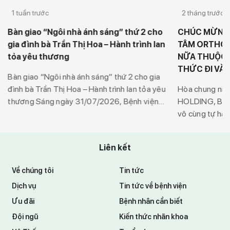
1 tuần trước
2 tháng trước
Bàn giao “Ngôi nhà ánh sáng” thứ 2 cho
CHÚC MỪNG
gia đình bà Trần Thị Hoa – Hành trình lan
TÂM ORTHO-K
tỏa yêu thương
NỮA THUỘC 
THỨC ĐI VÀ
Bàn giao “Ngôi nhà ánh sáng” thứ 2 cho gia
t
đình bà Trần Thị Hoa – Hành trình lan tỏa yêu
Hòa chung niề
thương Sáng ngày 31/07/2026, Bệnh viện
HOLDING, Bện
Mắt Sài Gòn Đồng Tháp phối hợp cùng Ủy
vô cùng tự hào
ban Mặt trận Tổ quốc Việt Nam xã Mỹ An
một thành viê
Hưng đã tổ chức buổi Lễ bàn giao “Ngôi […]
tâm Ortho-K Vi
Liên kết
động phục vụ 
01/06/2026 tạ
Về chúng tôi
Tin tức
Dịch vụ
Tin tức về bệnh viện
Ưu đãi
Bệnh nhân cần biết
Đội ngũ
Kiến thức nhãn khoa