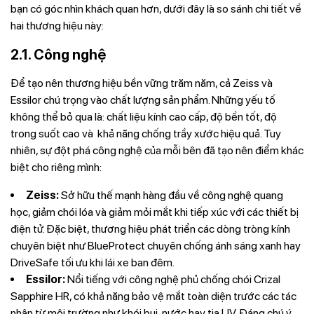
bạn có góc nhìn khách quan hơn, dưới đây là so sánh chi tiết về
hai thương hiệu này:
2.1. Công nghệ
Để tạo nên thương hiệu bền vững trăm năm, cả Zeiss và
Essilor chú trọng vào chất lượng sản phẩm. Những yếu tố
không thể bỏ qua là: chất liệu kính cao cấp, độ bền tốt, độ
trong suốt cao và khả năng chống trầy xước hiệu quả. Tuy
nhiên, sự đột phá công nghệ của mỗi bên đã tạo nên điểm khác
biệt cho riêng mình:
Zeiss:
Sở hữu thế mạnh hàng đầu về công nghệ quang
học, giảm chói lóa và giảm mỏi mắt khi tiếp xúc với các thiết bị
điện tử. Đặc biệt, thương hiệu phát triển các dòng tròng kính
chuyên biệt như BlueProtect chuyên chống ánh sáng xanh hay
DriveSafe tối ưu khi lái xe ban đêm.
Essilor:
Nổi tiếng với công nghệ phủ chống chói Crizal
Sapphire HR, có khả năng bảo vệ mắt toàn diện trước các tác
nhân từ môi trường như khói bụi, nước hay tia UV. Đáng chú ý,