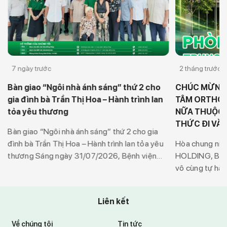
7 ngày trước
2 tháng trước
Bàn giao “Ngôi nhà ánh sáng” thứ 2 cho
CHÚC MỪNG
gia đình bà Trần Thị Hoa – Hành trình lan
TÂM ORTHO-K
tỏa yêu thương
NỮA THUỘC 
THỨC ĐI VÀ
Bàn giao “Ngôi nhà ánh sáng” thứ 2 cho gia
t
đình bà Trần Thị Hoa – Hành trình lan tỏa yêu
Hòa chung niề
thương Sáng ngày 31/07/2026, Bệnh viện
HOLDING, Bện
Mắt Sài Gòn Đồng Tháp phối hợp cùng Ủy
vô cùng tự hào
ban Mặt trận Tổ quốc Việt Nam xã Mỹ An
một thành viê
Hưng đã tổ chức buổi Lễ bàn giao “Ngôi […]
tâm Ortho-K Vi
Liên kết
động phục vụ 
01/06/2026 tạ
Về chúng tôi
Tin tức